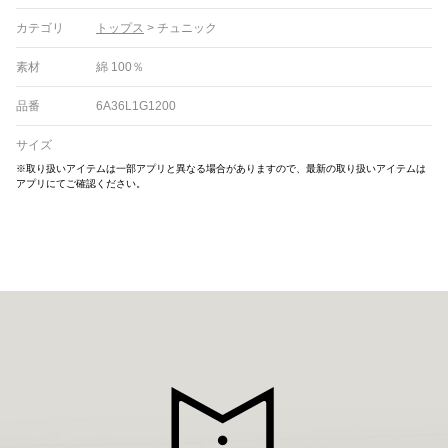
カテゴリ
トップス
>
チュニック
素材
綿 100％
品番
6A36L1G1200
サイズ
※取り扱いアイテムは一部アプリと異なる場合がありますので、最新の取り扱いアイテムは
アプリにてご確認ください。