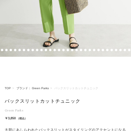
1
2
3
4
5
6
7
8
9
10
11
12
13
14
15
16
17
18
19
20
21
22
23
24
25
26
27
28
29
30
TOP
ブランド： Green Parks
バックスリットカットチュニック
バックスリットカットチュニック
Green Parks
￥3,850
（税込）
大胆にあしらわれたバックスリットがスタイリングのアクセントになる