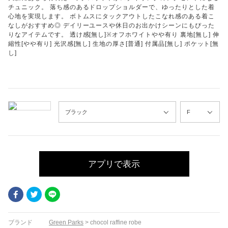
チュニック。 落ち感のあるドロップショルダーで、ゆったりとした着
心地を実現します。 ボトムスにタックアウトしたこなれ感のある着こ
なしがおすすめ◎ デイリーユースや休日のお出かけシーンにもぴった
りなアイテムです。 透け感[無し]※オフホワイトやや有り 裏地[無し] 伸
縮性[やや有り] 光沢感[無し] 生地の厚さ[普通] 付属品[無し] ポケット[無
し]
アプリで表示
Facebook
Twitter
LINE
ブランド
Green Parks
>
chocol raffine robe