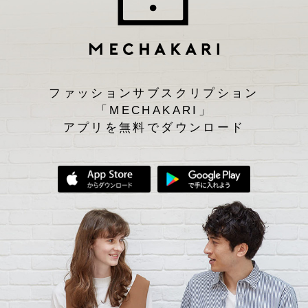
ファッションサブスクリプション
「MECHAKARI」
アプリを無料でダウンロード
App Storeからダウンロード
Google Play