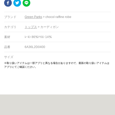
Facebook
Twitter
LINE
ブランド
Green Parks
>
chocol raffine robe
カテゴリ
トップス
>
カーディガン
素材
ﾚｰﾖﾝ 86％ﾅｲﾛﾝ 14％
品番
6A36L2D0400
サイズ
※取り扱いアイテムは一部アプリと異なる場合がありますので、最新の取り扱いアイテムは
アプリにてご確認ください。