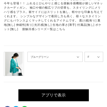
今年も登場！！ ふれるとひんやりと感じる接触冷感機能が嬉しいVネッ
クカーディガン。 袖口や裾の幅広リブの切替も、スタイリングにメリ
ハリ感をプラス。裾サイドにはスリットを施し、軽やかな印象を与えて
くれます。 シンプルなデザインで着回し力も高く、様々なスタイリン
グにもバランスよくマッチしてくれるアイテムです。 透け感[有り] 裏
地[無し] 伸縮性[有り] 光沢感[無し] 生地の厚さ[薄手] 付属品[無し] ポケ
ット[無し] 接触冷感シリーズ一覧はこちら
アプリで表示