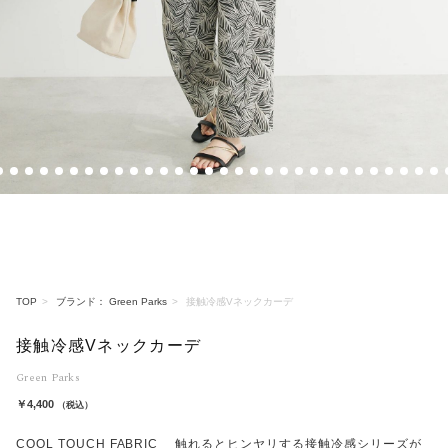
3
4
5
6
7
8
9
10
11
12
13
14
15
16
17
18
19
20
21
22
23
24
25
26
27
28
29
30
31
3
TOP
ブランド： Green Parks
接触冷感Vネックカーデ
接触冷感Vネックカーデ
Green Parks
￥4,400
（税込）
COOL TOUCH FABRIC 触れるとヒンヤリする接触冷感シリーズが