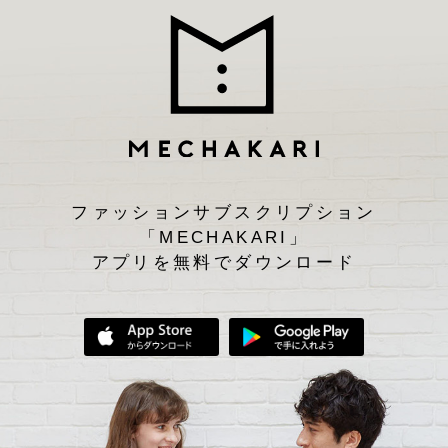
ファッションサブスクリプション
「MECHAKARI」
アプリを無料でダウンロード
App Storeからダウンロード
Google Play