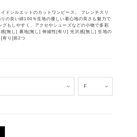
イドシルエットのカットワンピース。 フレンチスリ
りの良い綿100％生地の優しい着心地の良さも魅力で
ングもしやすく、アクセやシューズなどの小物で多彩
無し] 裏地[無し] 伸縮性[有り] 光沢感[無し] 生地の
ト[有り]前2つ