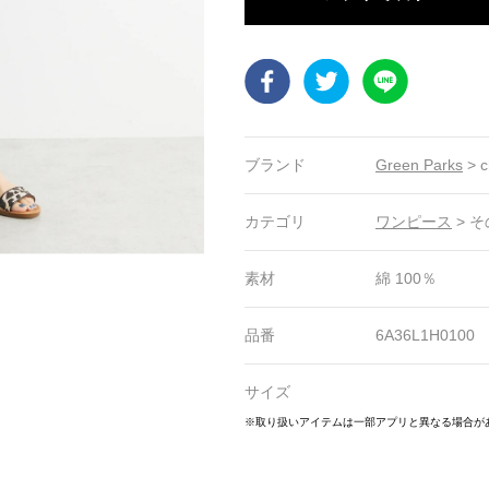
Facebook
Twitter
LINE
ブランド
Green Parks
>
c
カテゴリ
ワンピース
>
そ
素材
綿 100％
品番
6A36L1H0100
サイズ
20
21
22
23
24
25
26
27
28
※取り扱いアイテムは一部アプリと異なる場合が