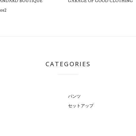
TANDARD BOUTIQUE
GARAGE OF GOOD CLOTHING
os2
CATEGORIES
パンツ
セットアップ