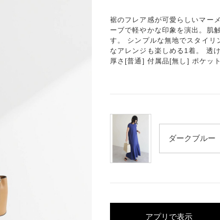
裾のフレア感が可愛らしいマーメ
ーブで軽やかな印象を演出。肌触
す。 シンプルな無地でスタイリ
なアレンジも楽しめる1着。 透け感[
厚さ[普通] 付属品[無し] ポケッ
アプリで表示