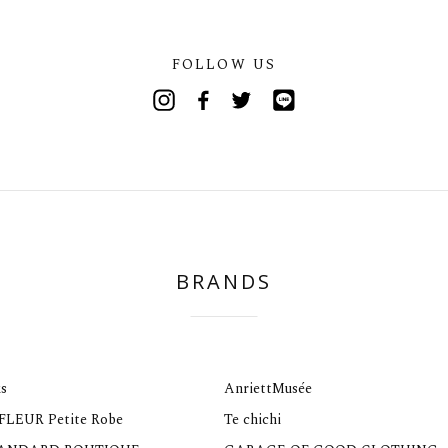
FOLLOW US
Instagram
Facebook
Twitter
Line
BRANDS
s
AnriettMusée
 FLEUR Petite Robe
Te chichi