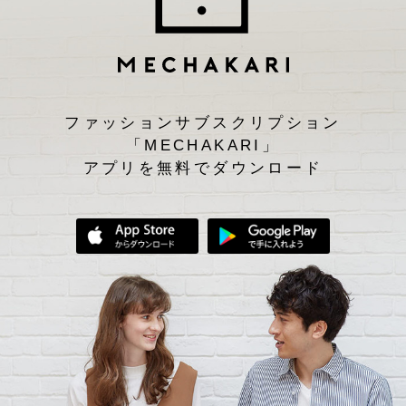
ファッションサブスクリプション
「MECHAKARI」
アプリを無料でダウンロード
App Storeからダウンロード
Google Play