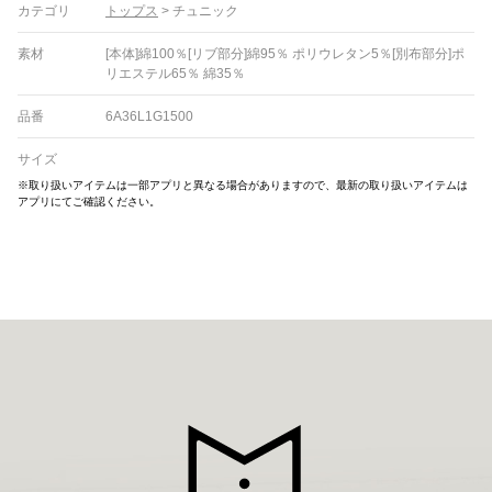
カテゴリ
トップス
>
チュニック
素材
[本体]綿100％[リブ部分]綿95％ ポリウレタン5％[別布部分]ポ
リエステル65％ 綿35％
品番
6A36L1G1500
サイズ
※取り扱いアイテムは一部アプリと異なる場合がありますので、最新の取り扱いアイテムは
アプリにてご確認ください。