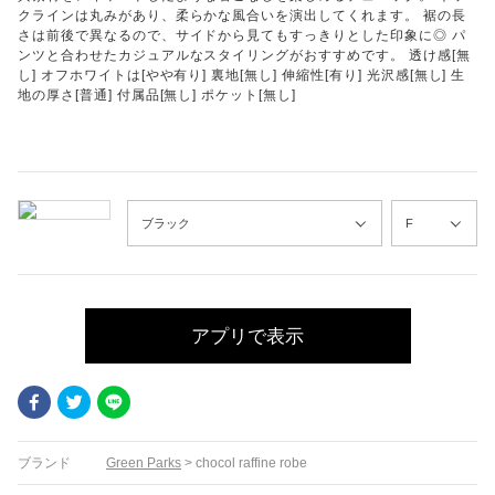
クラインは丸みがあり、柔らかな風合いを演出してくれます。 裾の長
さは前後で異なるので、サイドから見てもすっきりとした印象に◎ パ
ンツと合わせたカジュアルなスタイリングがおすすめです。 透け感[無
し] オフホワイトは[やや有り] 裏地[無し] 伸縮性[有り] 光沢感[無し] 生
地の厚さ[普通] 付属品[無し] ポケット[無し]
アプリで表示
Facebook
Twitter
LINE
ブランド
Green Parks
>
chocol raffine robe