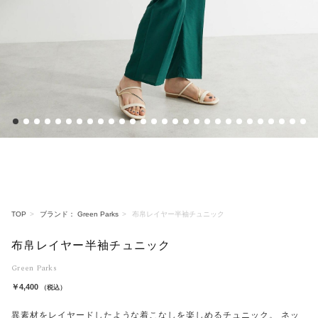
1
2
3
4
5
6
7
8
9
10
11
12
13
14
15
16
17
18
19
20
21
22
23
24
25
26
27
28
TOP
ブランド： Green Parks
布帛レイヤー半袖チュニック
布帛レイヤー半袖チュニック
Green Parks
￥4,400
（税込）
異素材をレイヤードしたような着こなしを楽しめるチュニック。 ネッ