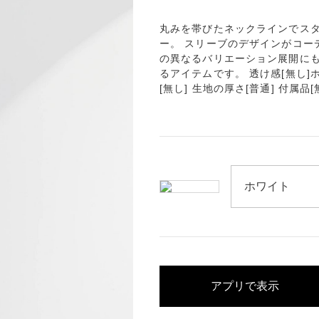
丸みを帯びたネックラインでス
ー。 スリーブのデザインがコー
の異なるバリエーション展開にも
るアイテムです。 透け感[無し]ホ
[無し] 生地の厚さ[普通] 付属品[
アプリで表示