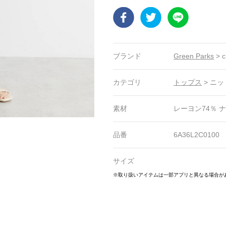
Facebook
Twitter
LINE
ブランド
Green Parks
>
c
カテゴリ
トップス
>
ニッ
素材
レーヨン74％ 
品番
6A36L2C0100
サイズ
2
23
24
25
26
27
28
29
30
31
32
33
※取り扱いアイテムは一部アプリと異なる場合が