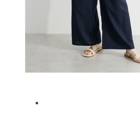
1
2
3
4
5
6
7
8
9
10
11
12
13
14
15
16
17
18
19
20
21
2