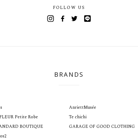
FOLLOW US
Instagram
Facebook
Twitter
Line
BRANDS
s
AnriettMusée
 FLEUR Petite Robe
Te chichi
TANDARD BOUTIQUE
GARAGE OF GOOD CLOTHING
os2