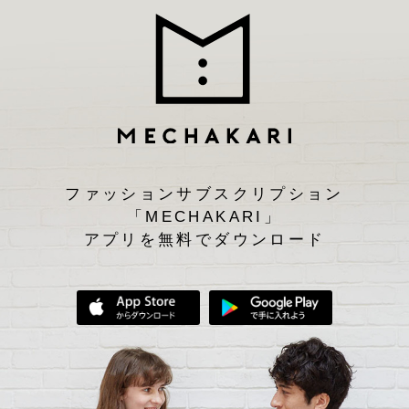
ファッションサブスクリプション
「MECHAKARI」
アプリを無料でダウンロード
App Storeからダウンロード
Google Play