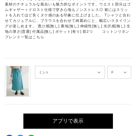
素材のナチュラルな風合いも魅力的なポイントです。ウエスト部分はゴ
ムギャザー＋ドロスト仕様で穿き心地もノンストレス◎ 裾にはスリッ
トを入れてほど良くヌケ感のある印象に仕上げました。 Tシャツと合わ
せてカジュアルに、ブラウスを合わせて綺麗めにと、幅広いスタイリン
グが楽しめます。 透け感[無し] 裏地[無し] 伸縮性[無し] 光沢感[無し] 生
地の厚さ[普通] 付属品[無し] ポケット[有り] 前2つ コットンリネン
ブレンド一覧はこちら
アプリで表示