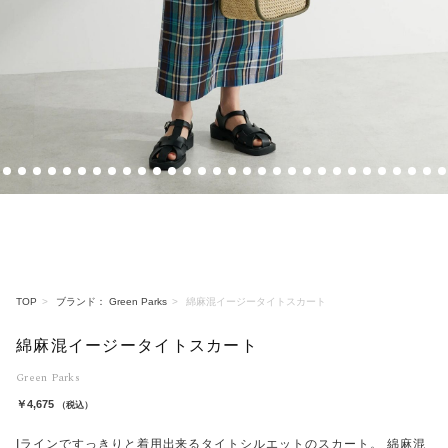
3
4
5
6
7
8
9
10
11
12
13
14
15
16
17
18
19
20
21
22
23
24
25
26
27
28
29
30
31
32
TOP
ブランド： Green Parks
綿麻混イージータイトスカート
綿麻混イージータイトスカート
Green Parks
￥4,675
（税込）
Iラインですっきりと着用出来るタイトシルエットのスカート。 綿麻混