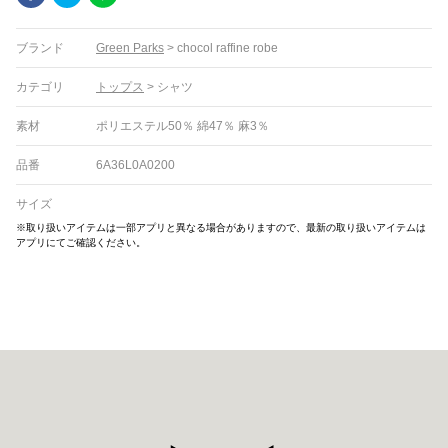
ブランド
Green Parks
>
chocol raffine robe
カテゴリ
トップス
>
シャツ
素材
ポリエステル50％ 綿47％ 麻3％
品番
6A36L0A0200
サイズ
※取り扱いアイテムは一部アプリと異なる場合がありますので、最新の取り扱いアイテムは
アプリにてご確認ください。