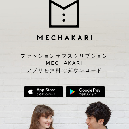
ファッションサブスクリプション
「MECHAKARI」
アプリを無料でダウンロード
App Storeからダウンロード
Google Play