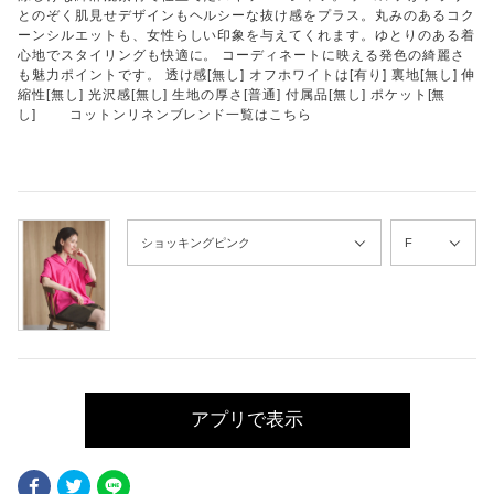
とのぞく肌見せデザインもヘルシーな抜け感をプラス。丸みのあるコク
ーンシルエットも、女性らしい印象を与えてくれます。ゆとりのある着
心地でスタイリングも快適に。 コーディネートに映える発色の綺麗さ
も魅力ポイントです。 透け感[無し] オフホワイトは[有り] 裏地[無し] 伸
縮性[無し] 光沢感[無し] 生地の厚さ[普通] 付属品[無し] ポケット[無
し] コットンリネンブレンド一覧はこちら
アプリで表示
Facebook
Twitter
LINE