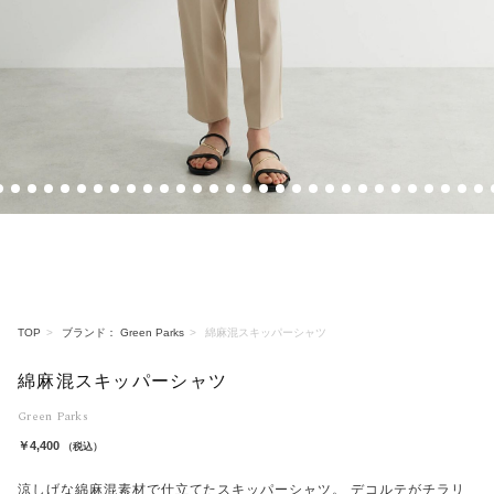
3
4
5
6
7
8
9
10
11
12
13
14
15
16
17
18
19
20
21
22
23
24
25
26
27
28
29
30
31
3
TOP
ブランド： Green Parks
綿麻混スキッパーシャツ
綿麻混スキッパーシャツ
Green Parks
￥4,400
（税込）
涼しげな綿麻混素材で仕立てたスキッパーシャツ。 デコルテがチラリ