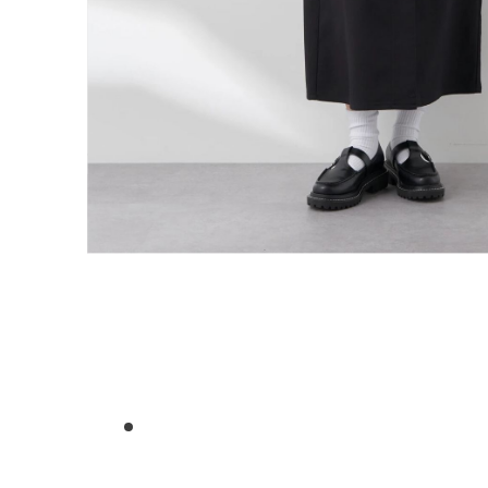
1
2
3
4
5
6
7
8
9
10
11
12
13
14
15
16
17
18
19
20
21
2