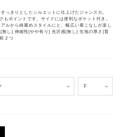
、すっきりとしたシルエットに仕上げたジャンスカ。
ックもポイントです。サイドには便利なポケット付き。
ュアルから綺麗めスタイルにと、幅広い着こなしが楽し
[無し] 伸縮性[やや有り] 光沢感[無し] 生地の厚さ[普
 前２つ