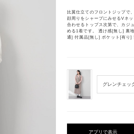
比翼仕立てのフロントジップで
顔周りをシャープにみせるVネ
合わせるトップス次第で、カジ
める1着です。 透け感[無し] 裏地
通] 付属品[無し] ポケット[有り]
アプリで表示