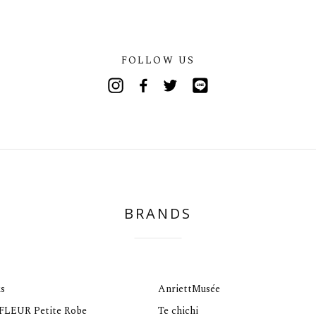
FOLLOW US
Instagram
Facebook
Twitter
Line
BRANDS
s
AnriettMusée
 FLEUR Petite Robe
Te chichi