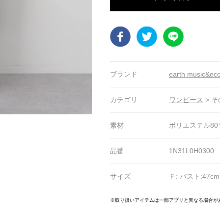
Facebook
Twitter
LINE
ブランド
earth music&ec
カテゴリ
ワンピース
>
そ
素材
ポリエステル80
品番
1N31L0H0300
サイズ
Ｆ: バスト:47cm
2
23
24
25
26
27
28
29
30
31
32
33
※取り扱いアイテムは一部アプリと異なる場合が