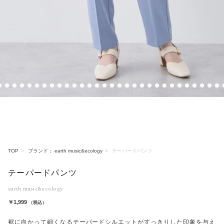
10
11
12
13
14
15
16
17
18
19
20
21
22
23
24
25
26
27
28
29
30
31
32
33
34
35
36
37
38
3
TOP
ブランド： earth music&ecology
テーパードパンツ
テーパードパンツ
earth music&ecology
￥1,999
（税込）
裾に向かって細くなるテーパードシルエットがすっきりした印象を与え