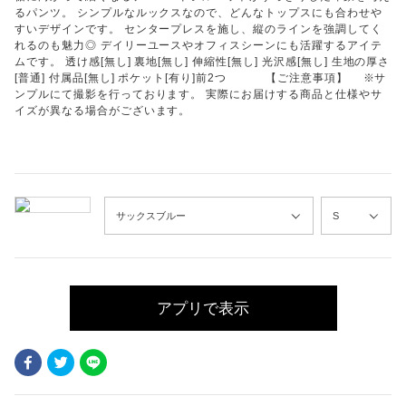
るパンツ。 シンプルなルックスなので、どんなトップスにも合わせや
すいデザインです。 センタープレスを施し、縦のラインを強調してく
れるのも魅力◎ デイリーユースやオフィスシーンにも活躍するアイテ
ムです。 透け感[無し] 裏地[無し] 伸縮性[無し] 光沢感[無し] 生地の厚さ
[普通] 付属品[無し] ポケット[有り]前2つ 【ご注意事項】 ※サ
ンプルにて撮影を行っております。 実際にお届けする商品と仕様やサ
イズが異なる場合がございます。
アプリで表示
Facebook
Twitter
LINE