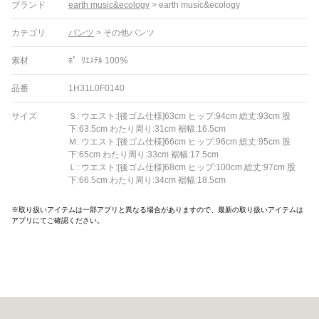
ブランド
earth music&ecology
>
earth music&ecology
カテゴリ
パンツ
>
その他パンツ
素材
ﾎ゜ﾘｴｽﾃﾙ 100％
品番
1H31L0F0140
サイズ
Ｓ: ウエスト:[後ゴム仕様]63cm ヒップ:94cm 総丈:93cm 股
下:63.5cm わたり周り:31cm 裾幅:16.5cm
Ｍ: ウエスト:[後ゴム仕様]66cm ヒップ:96cm 総丈:95cm 股
下:65cm わたり周り:33cm 裾幅:17.5cm
Ｌ: ウエスト:[後ゴム仕様]68cm ヒップ:100cm 総丈:97cm 股
下:66.5cm わたり周り:34cm 裾幅:18.5cm
※取り扱いアイテムは一部アプリと異なる場合がありますので、最新の取り扱いアイテムは
アプリにてご確認ください。