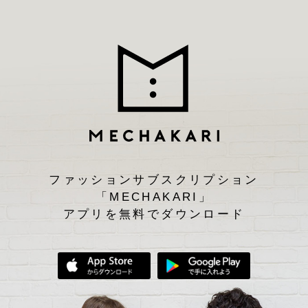
ファッションサブスクリプション
「MECHAKARI」
アプリを無料でダウンロード
App Storeからダウンロード
Google Play