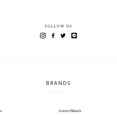
FOLLOW US
Instagram
Facebook
Twitter
Line
BRANDS
s
AnriettMusée