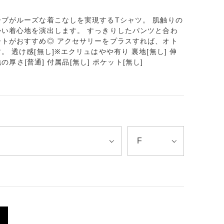
ブがルーズな着こなしを実現するTシャツ。 肌触りの
い着心地を演出します。 すっきりしたパンツと合わ
トがおすすめ◎ アクセサリーをプラスすれば、オト
 透け感[無し]※エクリュはやや有り 裏地[無し] 伸
地の厚さ[普通] 付属品[無し] ポケット[無し]