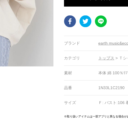
Facebook
Twitter
LINE
ブランド
earth music&ec
カテゴリ
トップス
>
Ｔシ
素材
本体 綿 100％ﾘﾌ
品番
1N33L1C2190
サイズ
Ｆ: バスト:106 
23
24
25
26
27
28
29
30
31
32
33
34
※取り扱いアイテムは一部アプリと異なる場合が