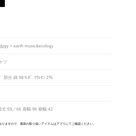
ology
>
earth music&ecology
ャツ
゛部分 綿 98％ﾎ゜ﾘｳﾚﾀﾝ 2％
着丈:59／66 肩幅:96 裾幅:42
ありますので、最新の取り扱いアイテムはアプリにてご確認ください。