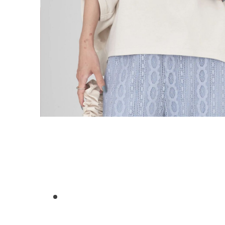
1
2
3
4
5
6
7
8
9
10
11
12
13
14
15
16
17
18
19
20
21
22