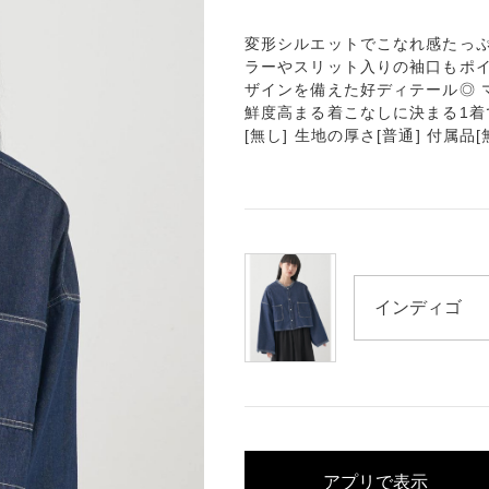
変形シルエットでこなれ感たっぷ
ラーやスリット入りの袖口もポイ
ザインを備えた好ディテール◎ 
鮮度高まる着こなしに決まる1着です
[無し] 生地の厚さ[普通] 付属品[
アプリで表示