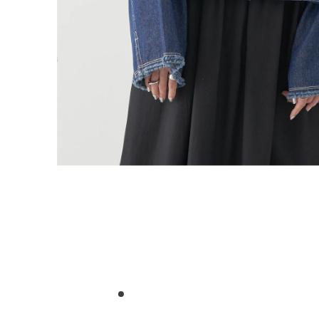
1
2
3
4
5
6
7
8
9
10
11
12
13
14
15
16
17
18