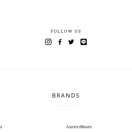
FOLLOW US
Instagram
Facebook
Twitter
Line
BRANDS
s
AnriettMusée