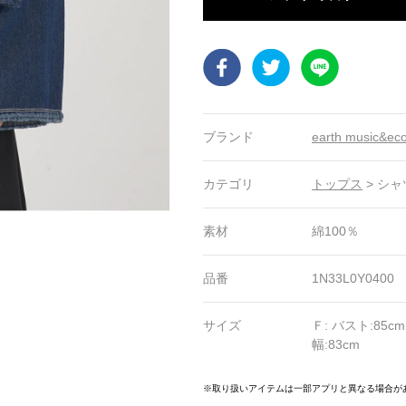
Facebook
Twitter
LINE
ブランド
earth music&ec
カテゴリ
トップス
>
シャ
素材
綿100％
品番
1N33L0Y0400
サイズ
Ｆ: バスト:85cm
幅:83cm
19
20
21
22
23
24
25
26
※取り扱いアイテムは一部アプリと異なる場合が