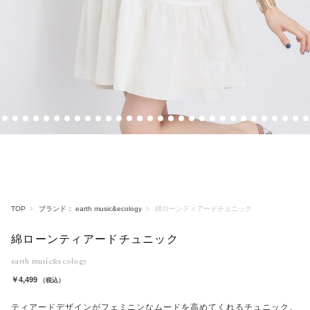
4
5
6
7
8
9
10
11
12
13
14
15
16
17
18
19
20
21
22
23
24
25
26
27
28
29
30
31
32
33
TOP
ブランド： earth music&ecology
綿ローンティアードチュニック
綿ローンティアードチュニック
earth music&ecology
￥4,499
（税込）
ティアードデザインがフェミニンなムードを高めてくれるチュニック。