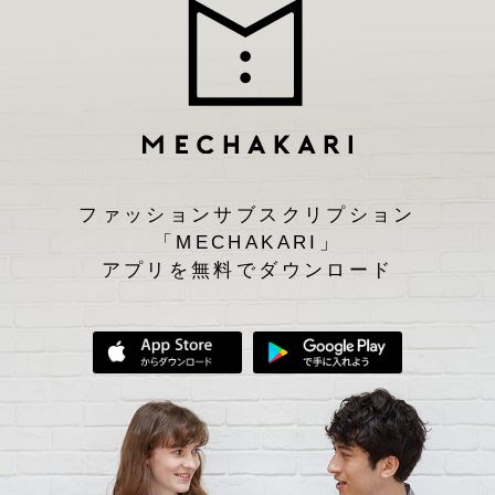
ファッションサブスクリプション
「MECHAKARI」
アプリを無料でダウンロード
App Storeからダウンロード
Google Play