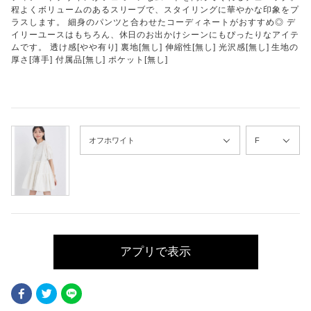
程よくボリュームのあるスリーブで、スタイリングに華やかな印象をプ
ラスします。 細身のパンツと合わせたコーディネートがおすすめ◎ デ
イリーユースはもちろん、休日のお出かけシーンにもぴったりなアイテ
ムです。 透け感[やや有り] 裏地[無し] 伸縮性[無し] 光沢感[無し] 生地の
厚さ[薄手] 付属品[無し] ポケット[無し]
アプリで表示
Facebook
Twitter
LINE