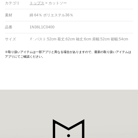
カテゴリ
トップス
>
カットソー
素材
綿 64％ ポリエステル36％
品番
1N36L1C0400
サイズ
Ｆ: バスト:52cm 着丈:62cm 袖丈:6cm 肩幅:52cm 裾幅:54cm
※取り扱いアイテムは一部アプリと異なる場合がありますので、最新の取り扱いアイテムは
アプリにてご確認ください。