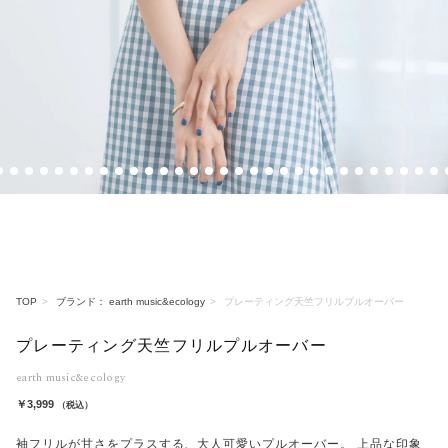
5
6
7
8
9
10
11
12
13
14
15
16
17
18
19
20
21
22
23
24
25
26
27
28
29
30
31
32
33
3
TOP
ブランド： earth music&ecology
プレーティング天竺フリルプルオーバー
プレーティング天竺フリルプルオーバー
earth music&ecology
￥3,999
（税込）
袖フリルが甘さをプラスする、大人可愛いプルオーバー。 上品な印象