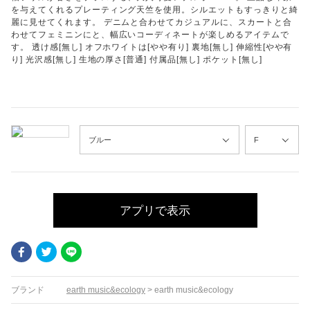
を与えてくれるプレーティング天竺を使用。シルエットもすっきりと綺
麗に見せてくれます。 デニムと合わせてカジュアルに、スカートと合
わせてフェミニンにと、幅広いコーディネートが楽しめるアイテムで
す。 透け感[無し] オフホワイトは[やや有り] 裏地[無し] 伸縮性[やや有
り] 光沢感[無し] 生地の厚さ[普通] 付属品[無し] ポケット[無し]
アプリで表示
Facebook
Twitter
LINE
ブランド
earth music&ecology
>
earth music&ecology