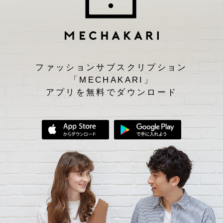
ファッションサブスクリプション
「MECHAKARI」
アプリを無料でダウンロード
App Storeからダウンロード
Google Play