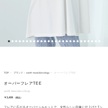
1
2
3
4
5
6
7
8
9
10
11
12
13
14
15
16
17
18
19
20
21
22
23
24
25
26
TOP
ブランド： earth music&ecology
オーバーフレアTEE
オーバーフレアTEE
earth music&ecology
￥3,499
（税込）
フレアに広がるオーバーシルエットで、女性らしい印象に仕上げたTシ