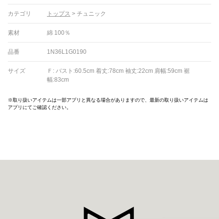
カテゴリ
トップス
>
チュニック
素材
綿 100％
品番
1N36L1G0190
サイズ
Ｆ: バスト:60.5cm 着丈:78cm 袖丈:22cm 肩幅:59cm 裾
幅:83cm
※取り扱いアイテムは一部アプリと異なる場合がありますので、最新の取り扱いアイテムは
アプリにてご確認ください。