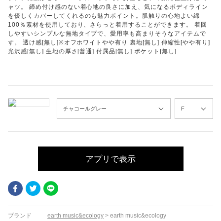
ャツ。 締め付け感のない着心地の良さに加え、気になるボディライン
を優しくカバーしてくれるのも魅力ポイント。肌触りの心地よい綿
100％素材を使用しており、さらっと着用することができます。 着回
しやすいシンプルな無地タイプで、愛用率も高まりそうなアイテムで
す。 透け感[無し]※オフホワイトやや有り 裏地[無し] 伸縮性[やや有り]
光沢感[無し] 生地の厚さ[普通] 付属品[無し] ポケット[無し]
アプリで表示
Facebook
Twitter
LINE
ブランド
earth music&ecology
>
earth music&ecology