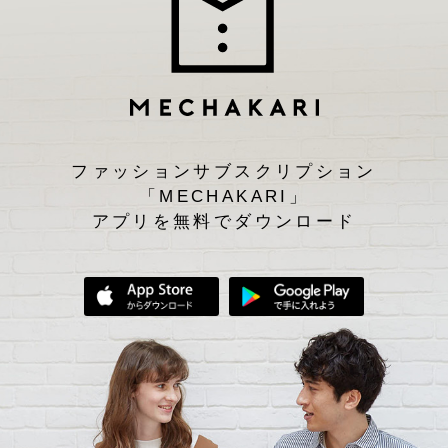
ファッションサブスクリプション
「MECHAKARI」
アプリを無料でダウンロード
App Storeからダウンロード
Google Play