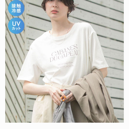
【【適ON】多段きれい目ロゴTシャツ】