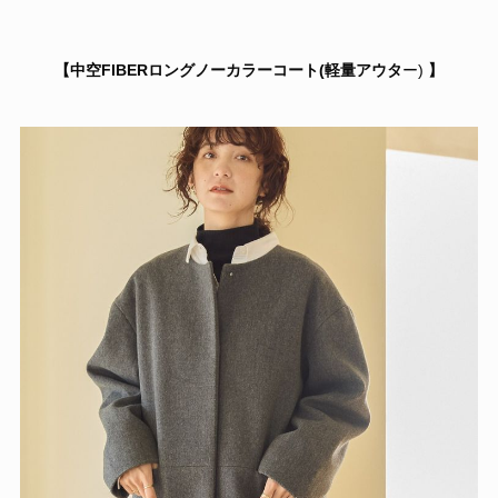
【
中空FIBERロングノーカラーコート(軽量アウタ
ー)
】