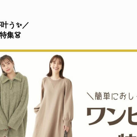
が叶う✨／
特集👗