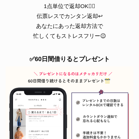
1点単位で返却OK🙆‍♀️
伝票レスでカンタン返却↩️
あなたにあった返却方法で
忙しくてもストレスフリー😉
✅60日間借りるとプレゼント